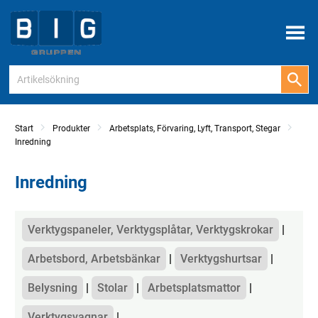
Meny
Start
Produkter
Arbetsplats, Förvaring, Lyft, Transport, Stegar
Inredning
Inredning
Kategorier
Verktygspaneler, Verktygsplåtar, Verktygskrokar
Arbetsbord, Arbetsbänkar
Verktygshurtsar
Belysning
Stolar
Arbetsplatsmattor
Verktygsvagnar