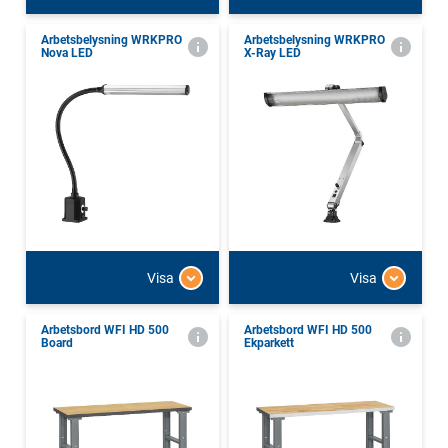
Arbetsbelysning WRKPRO
Arbetsbelysning WRKPRO
Nova LED
X-Ray LED
Visa
Visa
Arbetsbord WFI HD 500
Arbetsbord WFI HD 500
Board
Ekparkett