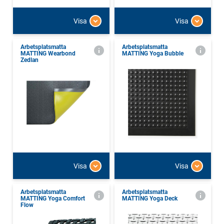
Visa
Visa
Arbetsplatsmatta
Arbetsplatsmatta
MATTING Wearbond
MATTING Yoga Bubble
Zedlan
Visa
Visa
Arbetsplatsmatta
Arbetsplatsmatta
MATTING Yoga Comfort
MATTING Yoga Deck
Flow