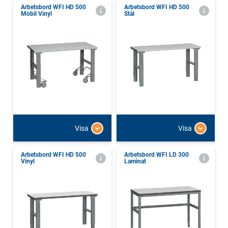
Arbetsbord WFI HD 500
Arbetsbord WFI HD 500
Mobil Vinyl
Stål
Visa
Visa
Arbetsbord WFI HD 500
Arbetsbord WFI LD 300
Vinyl
Laminat