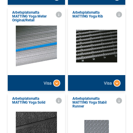
Arbetsplatsmatta
Arbetsplatsmatta
MATTING Yoga Meter
MATTING Yoga Rib
Original/Retail
Visa
Visa
Arbetsplatsmatta
Arbetsplatsmatta
MATTING Yoga Solid
MATTING Yoga Stabil
Runner