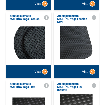
Visa
Visa
Arbetsplatsmatta
Arbetsplatsmatta
MATTING Yoga Fashion
MATTING Yoga Fashion
Nitril
Visa
Visa
Arbetsplatsmatta
Arbetsplatsmatta
MATTING Yoga Flex
MATTING Yoga Flex
Industri