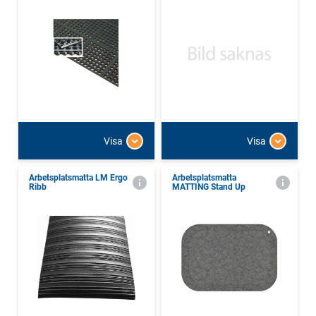
Visa
Visa
Arbetsplatsmatta LM Ergo
Arbetsplatsmatta
Ribb
MATTING Stand Up