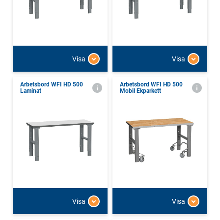
Visa
Visa
Arbetsbord WFI HD 500
Arbetsbord WFI HD 500
Laminat
Mobil Ekparkett
Visa
Visa