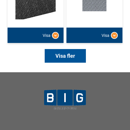
Visa
Visa
Visa fler