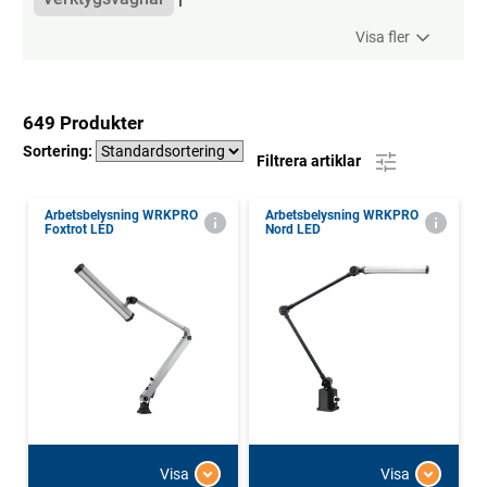
Visa fler
649 Produkter
Sortering:
Filtrera artiklar
Arbetsbelysning WRKPRO
Arbetsbelysning WRKPRO
Foxtrot LED
Nord LED
Visa
Visa