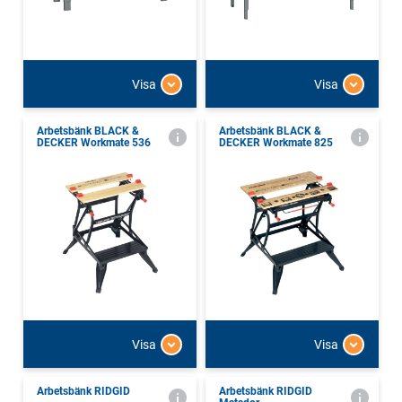
Visa
Visa
Arbetsbänk BLACK &
Arbetsbänk BLACK &
DECKER Workmate 536
DECKER Workmate 825
Visa
Visa
Arbetsbänk RIDGID
Arbetsbänk RIDGID