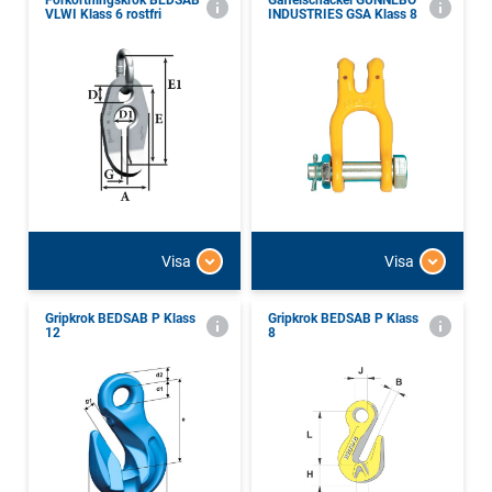
Förkortningskrok BEDSAB
Gaffelschackel GUNNEBO
VLWI Klass 6 rostfri
INDUSTRIES GSA Klass 8
Visa
Visa
Gripkrok BEDSAB P Klass
Gripkrok BEDSAB P Klass
12
8