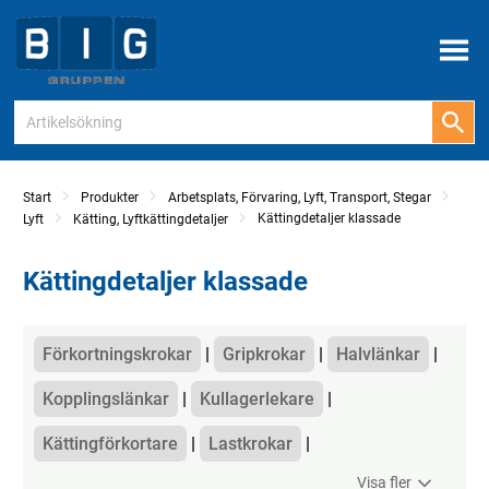
Meny
Start
Produkter
Arbetsplats, Förvaring, Lyft, Transport, Stegar
Kättingdetaljer klassade
Lyft
Kätting, Lyftkättingdetaljer
Kättingdetaljer klassade
Kategorier
Förkortningskrokar
Gripkrokar
Halvlänkar
Kopplingslänkar
Kullagerlekare
Kättingförkortare
Lastkrokar
Visa fler