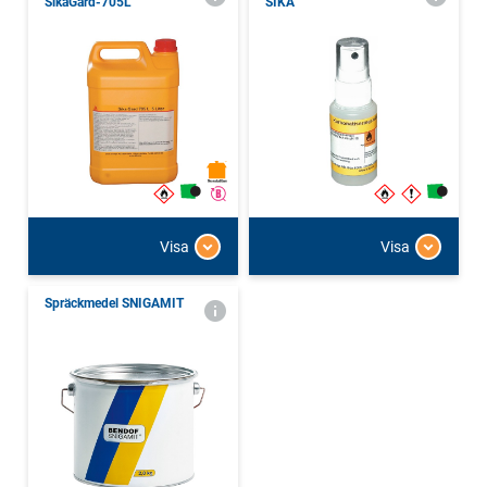
SikaGard-705L
SIKA
Visa
Visa
Spräckmedel SNIGAMIT