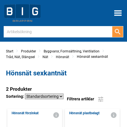
Meny
Start
Produkter
Byggvaror, Formsättning, Ventilation
Hönsnät sexkantnät
Tråd, Nät, Stängsel
Nät
Hönsnät
Hönsnät sexkantnät
2 Produkter
Sortering:
Filtrera artiklar
Hönsnät förzinkat
Hönsnät plastbelagt