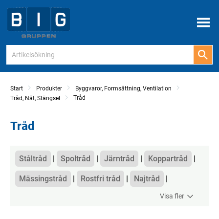
Meny
Start
Produkter
Byggvaror, Formsättning, Ventilation
Tråd
Tråd, Nät, Stängsel
Tråd
Kategorier
Ståltråd
Spoltråd
Järntråd
Koppartråd
Mässingstråd
Rostfri tråd
Najtråd
Visa fler