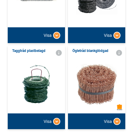
Visa
Visa
Taggtråd plastbelagd
Ögletråd blankglödgad
Visa
Visa