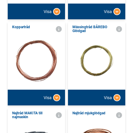
Visa
Visa
Koppartråd
Mässingtråd BÅREBO
Glödgad
Visa
Visa
Najtråd MAKITA till
Najtråd mjukglödgad
najmaskin