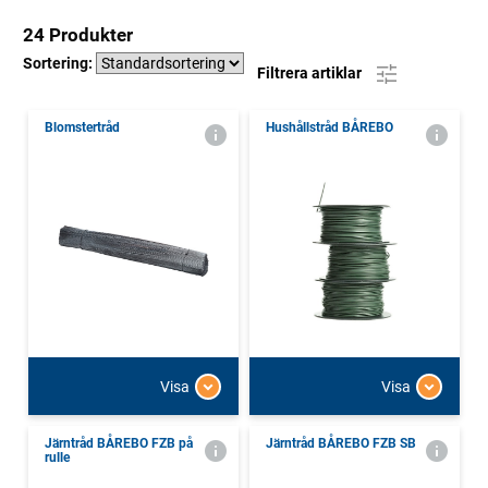
24 Produkter
Sortering:
Filtrera artiklar
Blomstertråd
Hushållstråd BÅREBO
Visa
Visa
Järntråd BÅREBO FZB på
Järntråd BÅREBO FZB SB
rulle