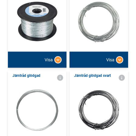
Visa
Visa
Järntråd glödgad
Järntråd glödgad svart