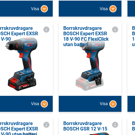
Visa
Visa
rrskruvdragare
Borrskruvdragare
B
SCH Expert EXSR
BOSCH Expert EXSR
B
 V-90
18 V-90 FC FlexiClick
1
utan batteri
u
Visa
Visa
rrskruvdragare
Borrskruvdragare
B
SCH Expert EXSR
BOSCH GSR 12 V-15
B
 V-90 utan batteri