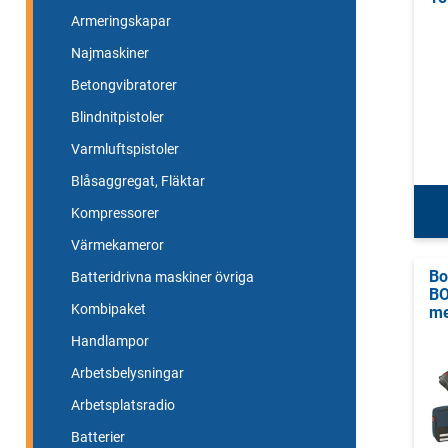
Armeringskapar
Najmaskiner
Betongvibratorer
Blindnitpistoler
Varmluftspistoler
Blåsaggregat, Fläktar
Kompressorer
Värmekameror
Bo
Batteridrivna maskiner övriga
BO
Kombipaket
me
Handlampor
Arbetsbelysningar
Arbetsplatsradio
Batterier