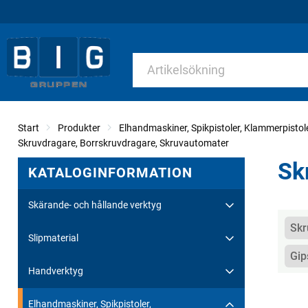
Start
Produkter
Elhandmaskiner, Spikpistoler, Klammerpistol
Skruvdragare, Borrskruvdragare, Skruvautomater
Sk
KATALOGINFORMATION
Skärande- och hållande verktyg
Kate
Skr
Slipmaterial
Gip
Handverktyg
Elhandmaskiner, Spikpistoler,