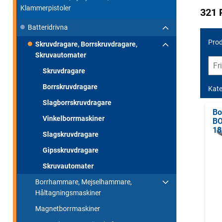
Klammerpistoler
321 
Batteridrivna
Prod
Skruvdragare, Borrskruvdragare,
Skruvautomater
Skruvdragare
Borrskruvdragare
Kate
Slagborrskruvdragare
Bo
Vinkelborrmaskiner
BO
18
Slagskruvdragare
Gipsskruvdragare
Skruvautomater
Borrhammare, Mejselhammare,
Håltagningsmaskiner
Magnetborrmaskiner