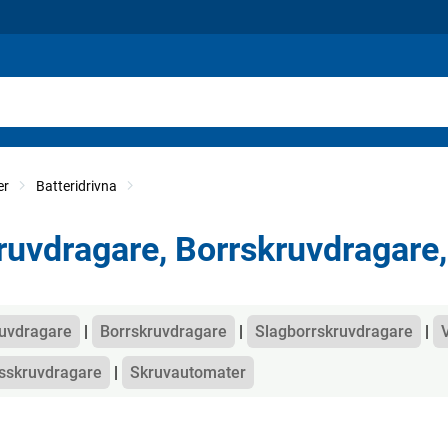
er
Batteridrivna
ruvdragare, Borrskruvdragare
gorier
uvdragare
Borrskruvdragare
Slagborrskruvdragare
sskruvdragare
Skruvautomater