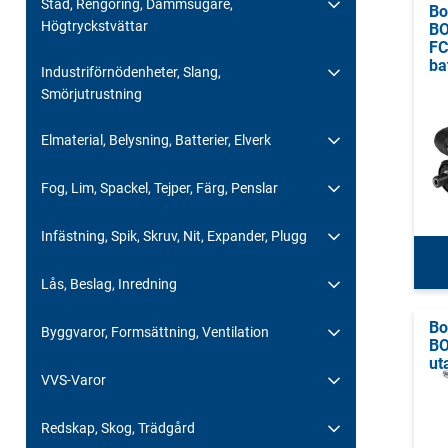
Städ, Rengöring, Dammsugare,
Bo
Högtryckstvättar
BO
FC
ba
Industriförnödenheter, Slang,
Smörjutrustning
Elmaterial, Belysning, Batterier, Elverk
Fog, Lim, Spackel, Tejper, Färg, Penslar
Infästning, Spik, Skruv, Nit, Expander, Plugg
Lås, Beslag, Inredning
Bo
Byggvaror, Formsättning, Ventilation
BO
ut
VVS-Varor
Redskap, Skog, Trädgård