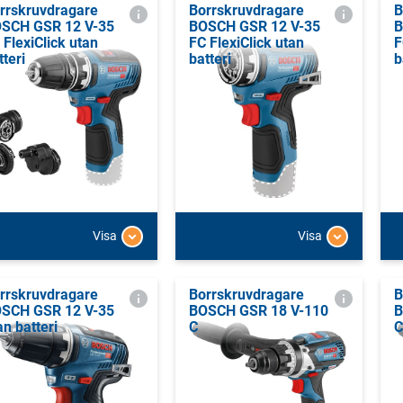
rrskruvdragare
Borrskruvdragare
B
SCH GSR 12 V-35
BOSCH GSR 12 V-35
B
 FlexiClick utan
FC FlexiClick utan
F
tteri
batteri
b
Visa
Visa
rrskruvdragare
Borrskruvdragare
B
SCH GSR 12 V-35
BOSCH GSR 18 V-110
B
an batteri
C
C