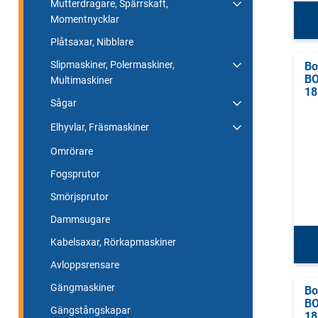
Mutterdragare, Spärrskaft,
Momentnycklar
Plåtsaxar, Nibblare
Slipmaskiner, Polermaskiner,
Bo
BO
Multimaskiner
18
Sågar
Elhyvlar, Fräsmaskiner
Omrörare
Fogsprutor
Smörjsprutor
Dammsugare
Kabelsaxar, Rörkapmaskiner
Avloppsrensare
Gängmaskiner
Bo
BO
Gängstångskapar
18