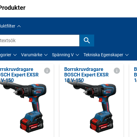
Produkter
uktfilter
gorier
Varumärke
Spänning V
Tekniska Egenskaper
rrskruvdragare
Borrskruvdragare
B
SCH Expert EXSR
BOSCH Expert EXSR
B
 V-150
18 V-150
1