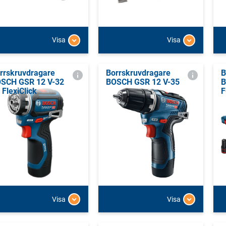
Visa
Visa
rrskruvdragare
Borrskruvdragare
B
SCH GSR 12 V-32
BOSCH GSR 12 V-35
B
 FlexiClick
F
Visa
Visa