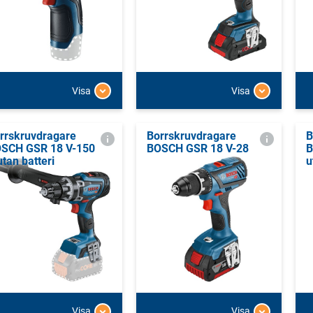
Visa
Visa
rrskruvdragare
Borrskruvdragare
B
SCH GSR 18 V-150
BOSCH GSR 18 V-28
B
utan batteri
u
Visa
Visa