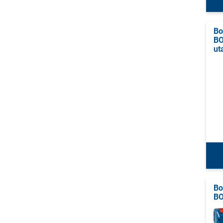
Bo
BO
ut
Bo
BO