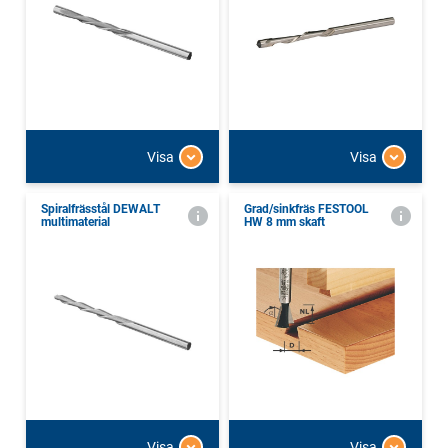
Visa
Visa
Spiralfrässtål DEWALT
Grad/sinkfräs FESTOOL
multimaterial
HW 8 mm skaft
Visa
Visa