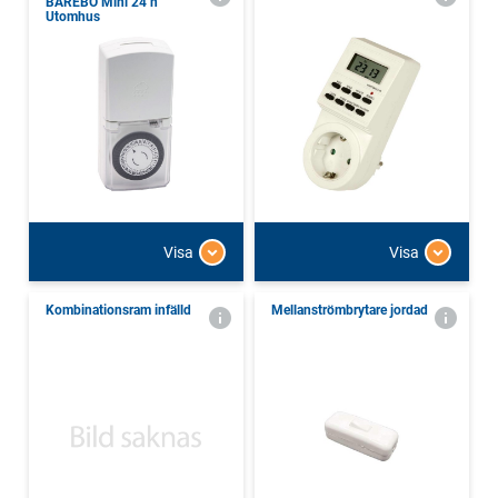
BÅREBO Mini 24 h
Utomhus
Visa
Visa
Kombinationsram infälld
Mellanströmbrytare jordad