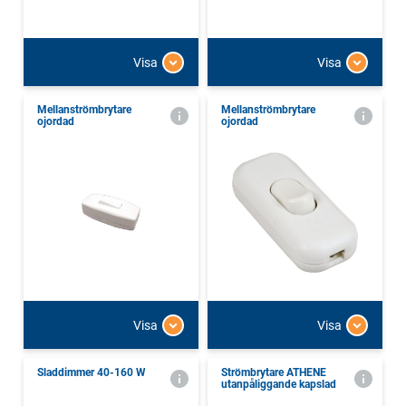
Visa
Visa
Mellanströmbrytare
Mellanströmbrytare
ojordad
ojordad
Visa
Visa
Sladdimmer 40-160 W
Strömbrytare ATHENE
utanpåliggande kapslad