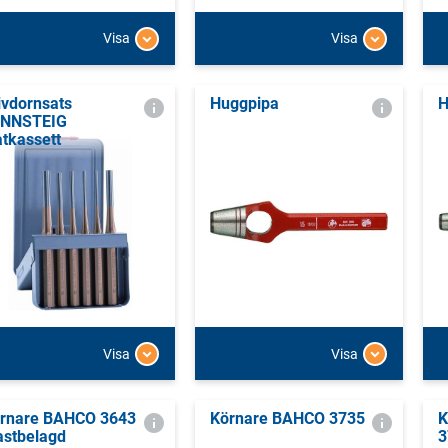
Visa
Visa
ivdornsats
Huggpipa
H
ENNSTEIG
åtkassett
Visa
Visa
rnare BAHCO 3643
Körnare BAHCO 3735
K
astbelagd
3