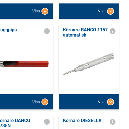
Visa
Visa
uggpipa
Körnare BAHCO 1157
automatisk
Visa
Visa
örnare BAHCO
Körnare DIESELLA
735N