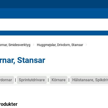
rnar, Smidesverktyg
Huggmejslar, Drivdorn, Stansar
rnar, Stansar
gorier
vdornar
Sprintutdrivare
Körnare
Hålstansare, Spikdri
rodukter