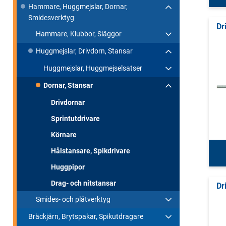
Hammare, Huggmejslar, Dornar,
Smidesverktyg
Dr
Hammare, Klubbor, Släggor
Huggmejslar, Drivdorn, Stansar
Huggmejslar, Huggmejselsatser
Dornar, Stansar
Drivdornar
Sprintutdrivare
Körnare
Hålstansare, Spikdrivare
Huggpipor
Drag- och nitstansar
Dr
Smides- och plåtverktyg
Bräckjärn, Brytspakar, Spikutdragare