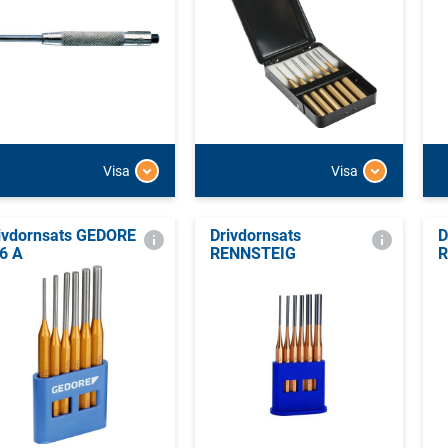
Visa
Visa
ivdornsats GEDORE
Drivdornsats
D
6 A
RENNSTEIG
R