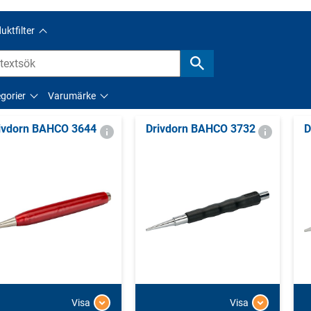
uktfilter
gorier
Varumärke
ivdorn BAHCO 3644
Drivdorn BAHCO 3732
D
Visa
Visa