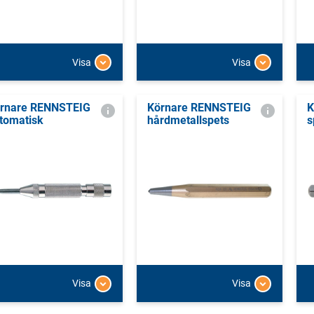
Visa
Visa
rnare RENNSTEIG
Körnare RENNSTEIG
K
tomatisk
hårdmetallspets
s
Visa
Visa