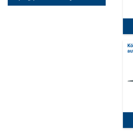
Kö
au