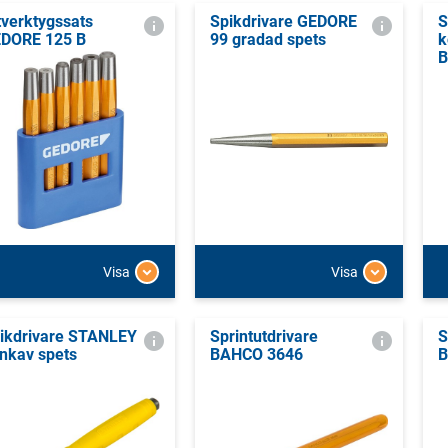
tverktygssats
Spikdrivare GEDORE
S
DORE 125 B
99 gradad spets
k
B
Visa
Visa
ikdrivare STANLEY
Sprintutdrivare
S
nkav spets
BAHCO 3646
B