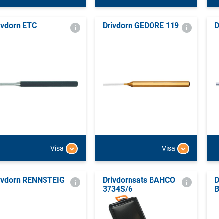
ivdorn ETC
Drivdorn GEDORE 119
D
Visa
Visa
ivdorn RENNSTEIG
Drivdornsats BAHCO
D
3734S/6
B