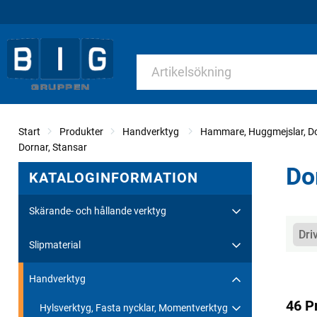
Start
Produkter
Handverktyg
Hammare, Huggmejslar, Do
Dornar, Stansar
Do
KATALOGINFORMATION
Skärande- och hållande verktyg
Kate
Dri
Slipmaterial
Handverktyg
46 P
Hylsverktyg, Fasta nycklar, Momentverktyg