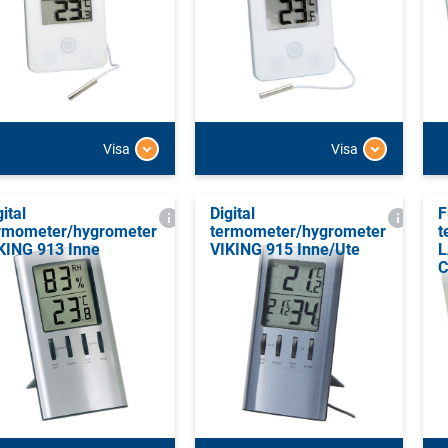
Visa
Visa
gital
Digital
F
rmometer/hygrometer
termometer/hygrometer
t
KING 913 Inne
VIKING 915 Inne/Ute
L
C