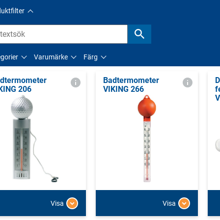
uktfilter
gorier
Varumärke
Färg
dtermometer
Badtermometer
D
KING 206
VIKING 266
f
V
Visa
Visa