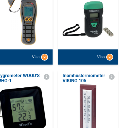
Visa
Visa
ygrometer WOOD'S
Inomhustermometer
WHG-1
VIKING 105