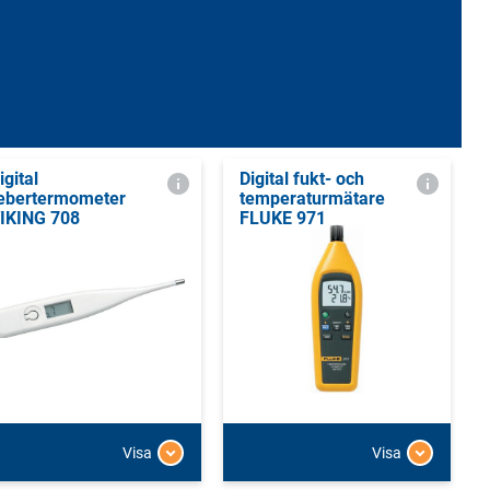
igital
Digital fukt- och
ebertermometer
temperaturmätare
IKING 708
FLUKE 971
Visa
Visa