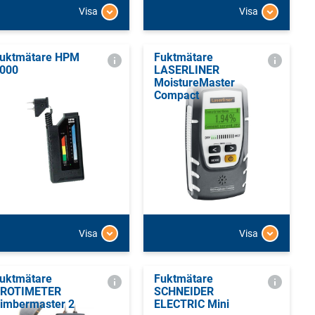
Visa
Visa
uktmätare HPM
Fuktmätare
000
LASERLINER
MoistureMaster
Compact
Visa
Visa
uktmätare
Fuktmätare
ROTIMETER
SCHNEIDER
imbermaster 2
ELECTRIC Mini