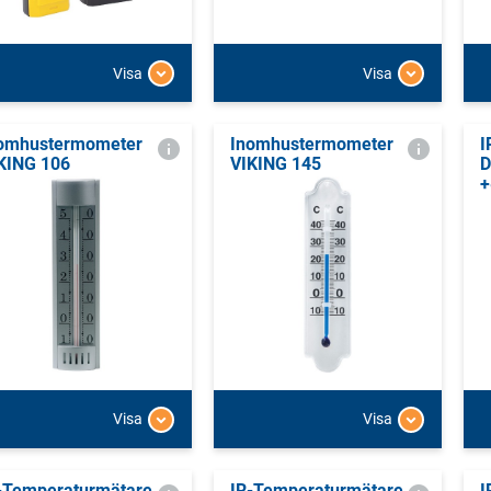
Visa
Visa
omhustermometer
Inomhustermometer
I
KING 106
VIKING 145
D
+
Visa
Visa
-Temperaturmätare
IR-Temperaturmätare
I