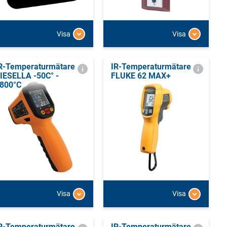
Visa
Visa
R-Temperaturmätare
IR-Temperaturmätare
IESELLA -50C° -
FLUKE 62 MAX+
800°C
Visa
Visa
R-Temperaturmätare
IR-Temperaturmätare