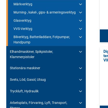
Märkverktyg
Murning-, kakel-, gips- & armeringsverktyg
Glasverktyg
VVS-Verktyg
Bilverktyg, Batteriladdare, Fotpumpar,
Handpump
Di
Elhandmaskiner, Spikpistoler,
te
Klammerpistoler
VI
Stationära maskiner
Svets, Löd, Gasol, Utsug
Tryckluft, Hydraulik
Arbetsplats, Förvaring, Lyft, Transport,
Stegar