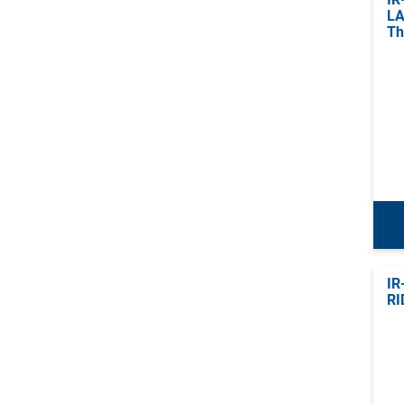
LA
Th
IR
RI