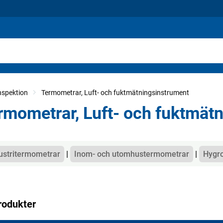
nspektion
Termometrar, Luft- och fuktmätningsinstrument
rmometrar, Luft- och fuktmät
gorier
ustritermometrar
Inom- och utomhustermometrar
Hygr
rodukter