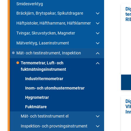
Smidesverktyg
Di
Bräckjärn, Brytspakar, Spikutdragare
te
RI
Häftpistoler, Häfthammare, Häftklammer
Tvingar, Skruvstycken, Magneter
Mätverktyg, Laserinstrument
Mät- och testinstrument, Inspektion
Termometrar, Luft- och
fuktmätningsinstrument
Industritermometrar
Inom- och utomhustermometrar
Hygrometrar
Di
VI
Fuktmätare
In
Mät- och testinstrument el
Inspektion- och provningsinstrument