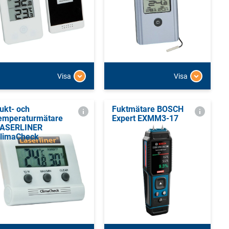
Visa
Visa
ukt- och
Fuktmätare BOSCH
emperaturmätare
Expert EXMM3-17
ASERLINER
limaCheck