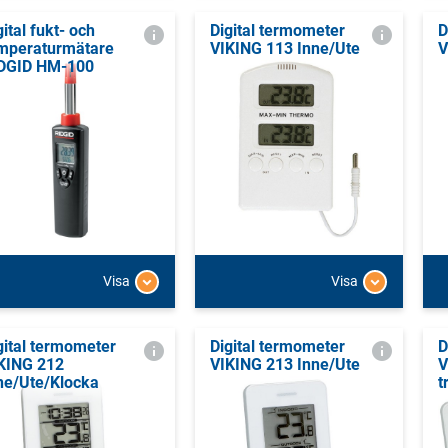
gital fukt- och
Digital termometer
D
mperaturmätare
VIKING 113 Inne/Ute
V
DGID HM-100
Visa
Visa
gital termometer
Digital termometer
D
KING 212
VIKING 213 Inne/Ute
V
ne/Ute/Klocka
t