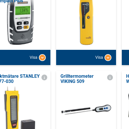
mpact Plus
Visa
Visa
ktmätare STANLEY
Grilltermometer
H
77-030
VIKING 509