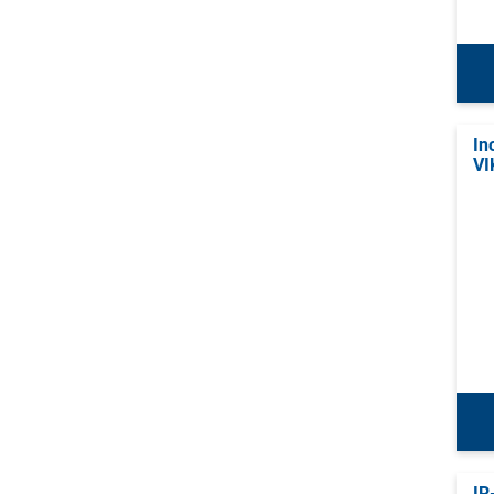
In
VI
IR