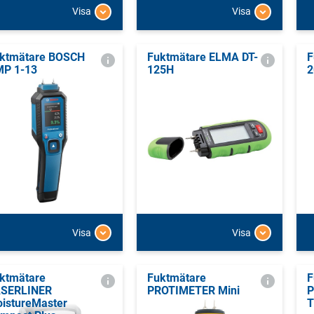
Visa
Visa
ktmätare BOSCH
Fuktmätare ELMA DT-
F
P 1-13
125H
2
Visa
Visa
ktmätare
Fuktmätare
F
SERLINER
PROTIMETER Mini
P
istureMaster
T