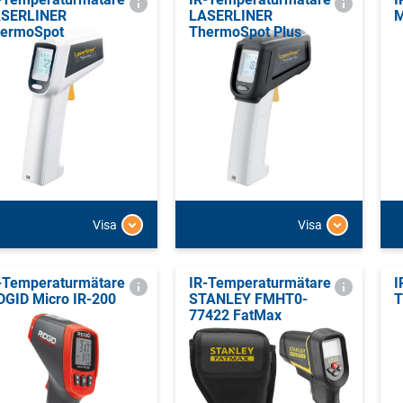
SERLINER
LASERLINER
M
ermoSpot
ThermoSpot Plus
Visa
Visa
-Temperaturmätare
IR-Temperaturmätare
I
DGID Micro IR-200
STANLEY FMHT0-
T
77422 FatMax