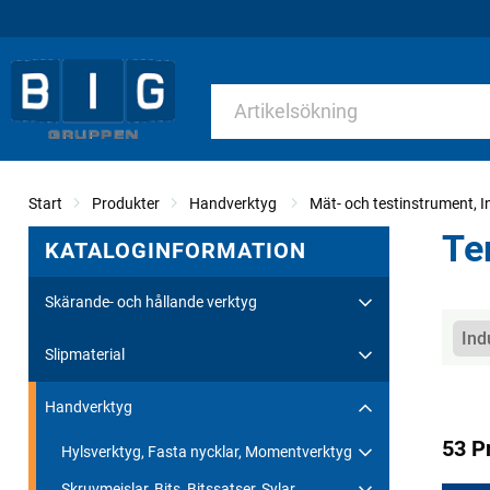
Start
Produkter
Handverktyg
Mät- och testinstrument, I
Te
KATALOGINFORMATION
Skärande- och hållande verktyg
Kate
Ind
Slipmaterial
Handverktyg
53 P
Hylsverktyg, Fasta nycklar, Momentverktyg
Skruvmejslar, Bits, Bitssatser, Sylar