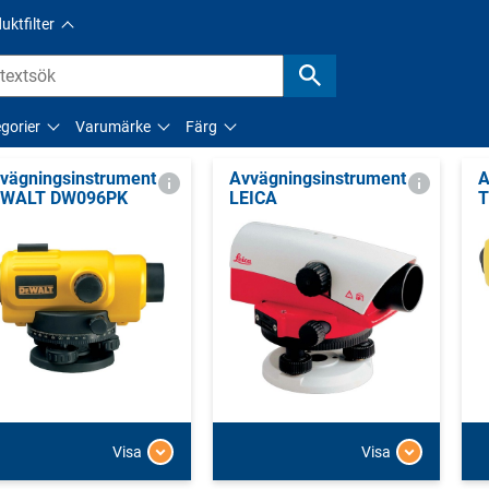
uktfilter
gorier
Varumärke
Färg
vägningsinstrument
Avvägningsinstrument
A
EWALT DW096PK
LEICA
T
Visa
Visa