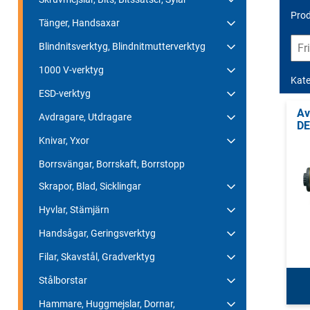
Prod
Tänger, Handsaxar
Blindnitsverktyg, Blindnitmutterverktyg
1000 V-verktyg
Kate
ESD-verktyg
Av
Avdragare, Utdragare
D
Knivar, Yxor
Borrsvängar, Borrskaft, Borrstopp
Skrapor, Blad, Sicklingar
Hyvlar, Stämjärn
Handsågar, Geringsverktyg
Filar, Skavstål, Gradverktyg
Stålborstar
Hammare, Huggmejslar, Dornar,