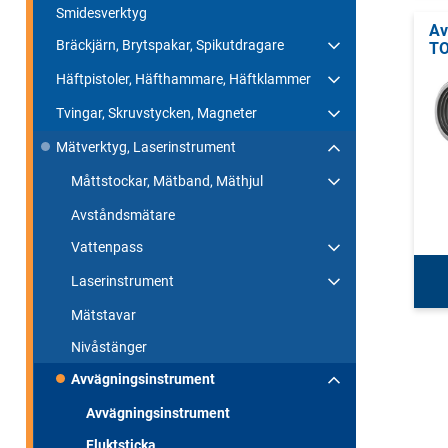
Smidesverktyg
Av
Bräckjärn, Brytspakar, Spikutdragare
TO
Häftpistoler, Häfthammare, Häftklammer
Tvingar, Skruvstycken, Magneter
Mätverktyg, Laserinstrument
Måttstockar, Mätband, Mäthjul
Avståndsmätare
Vattenpass
Laserinstrument
Mätstavar
Nivåstänger
Avvägningsinstrument
Avvägningsinstrument
Fluktsticka