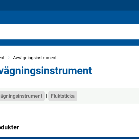
ent
Avvägningsinstrument
vägningsinstrument
gorier
ägningsinstrument
Fluktsticka
odukter