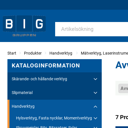
Start
Produkter
Handverktyg
Mätverktyg, Laserinstrum
Av
KATALOGINFORMATION
Skärande- och hållande verktyg
Kate
Avv
Slipmaterial
Handverktyg
7 Pr
Hylsverktyg, Fasta nycklar, Momentverktyg
Skruvmejslar, Bits, Bitssatser, Sylar