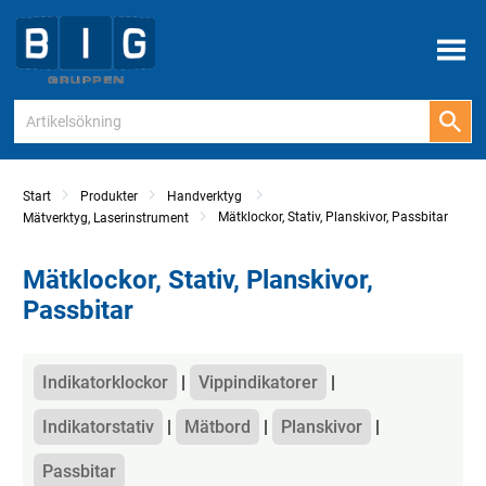
Meny
Start
Produkter
Handverktyg
Mätklockor, Stativ, Planskivor, Passbitar
Mätverktyg, Laserinstrument
Mätklockor, Stativ, Planskivor,
Passbitar
Kategorier
Indikatorklockor
Vippindikatorer
Indikatorstativ
Mätbord
Planskivor
Passbitar