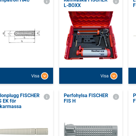
L-BOXX
F
Visa
Visa
lonplugg FISCHER
Perfohylsa FISCHER
P
S EK för
FIS H
F
karmassa