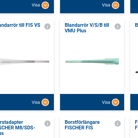
Visa
Visa
andarrör till FIS VS
Blandarrör V/S/B till
B
VMU Plus
Visa
Visa
rstadapter
Borstförlängare
F
SCHER M8/SDS-
FISCHER FIS
F
us