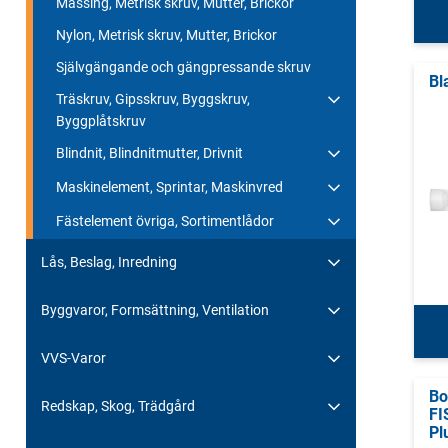
Mässing, Metrisk skruv, Mutter, Brickor
Nylon, Metrisk skruv, Mutter, Brickor
Självgängande och gängpressande skruv
Bl
Träskruv, Gipsskruv, Byggskruv,
Byggplåtskruv
Blindnit, Blindnitmutter, Drivnit
Maskinelement, Sprintar, Maskinvred
Fästelement övriga, Sortimentlådor
Lås, Beslag, Inredning
Byggvaror, Formsättning, Ventilation
VVS-Varor
Bo
Redskap, Skog, Trädgård
FI
Pl