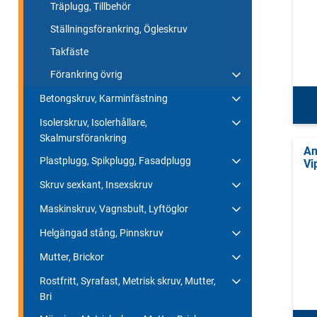
Träplugg, Tillbehör
Ställningsförankring, Ögleskruv
Takfäste
Förankring övrig
Betongskruv, Karminfästning
Isolerskruv, Isolerhållare,
Skalmursförankring
An
Plastplugg, Spikplugg, Fasadplugg
Vi
Skruv sexkant, Insexskruv
Maskinskruv, Vagnsbult, Lyftöglor
Helgängad stång, Pinnskruv
Mutter, Brickor
Rostfritt, Syrafast, Metrisk skruv, Mutter,
Bri