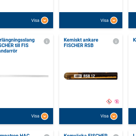
Visa
Visa
rlängningsslang
Kemiskt ankare
K
SCHER till FIS
FISCHER RSB
andarrör
Visa
Visa
mpatron HAC
Kemväska FISCHER
L