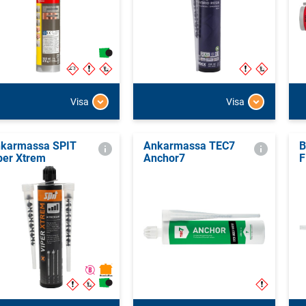
Visa
Visa
karmassa SPIT
Ankarmassa TEC7
B
per Xtrem
Anchor7
F