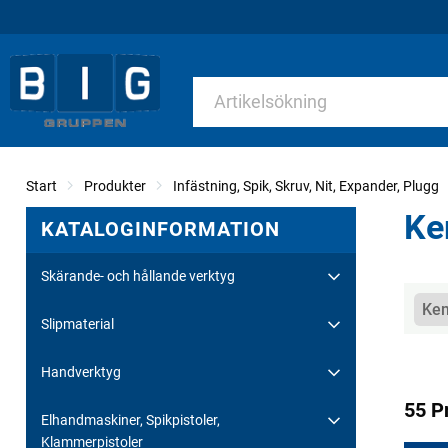
Start
Produkter
Infästning, Spik, Skruv, Nit, Expander, Plugg
Ke
KATALOGINFORMATION
Skärande- och hållande verktyg
Kate
Kem
Slipmaterial
Handverktyg
55 P
Elhandmaskiner, Spikpistoler,
Klammerpistoler