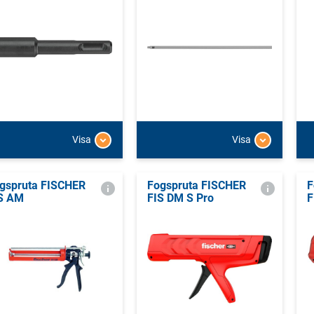
Visa
Visa
gspruta FISCHER
Fogspruta FISCHER
F
S AM
FIS DM S Pro
F