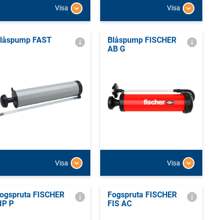
Visa
Visa
låspump FAST
Blåspump FISCHER
AB G
Visa
Visa
ogspruta FISCHER
Fogspruta FISCHER
IP P
FIS AC