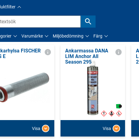
uktfilter
gorier
Varumärke
Miljöbedömning
Färg
karhylsa FISCHER
Ankarmassa DANA
A
S E
LIM Anchor All
L
Season 295
2
Visa
Visa