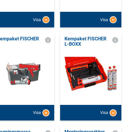
Visa
Visa
empaket FISCHER
Kempaket FISCHER
L-BOXX
Visa
Visa
agningsmassa
Monteringsverktyg