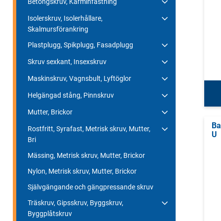
Betongskruv, Karminfästning
Isolerskruv, Isolerhållare,
Skalmursförankring
Plastplugg, Spikplugg, Fasadplugg
Skruv sexkant, Insexskruv
Maskinskruv, Vagnsbult, Lyftöglor
Helgängad stång, Pinnskruv
Mutter, Brickor
Ba
Rostfritt, Syrafast, Metrisk skruv, Mutter,
U
Bri
Mässing, Metrisk skruv, Mutter, Brickor
Nylon, Metrisk skruv, Mutter, Brickor
Självgängande och gängpressande skruv
Träskruv, Gipsskruv, Byggskruv,
Byggplåtskruv