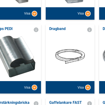
Visa
Visa
ips PEDI
Dragband
D
Visa
Visa
rstärkningsbricka
Gaffelankare FAST
G