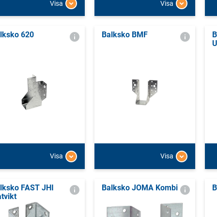
Visa
Visa
lksko 620
Balksko BMF
B
U
Visa
Visa
lksko FAST JHI
Balksko JOMA Kombi
B
åtvikt