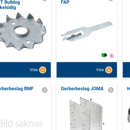
T Bulldog
FAP
kelsidig
Visa
Visa
rberbeslag BMF
Gerberbeslag JOMA
H