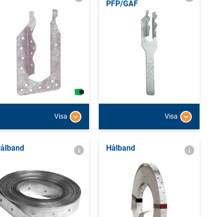
PFP/GAF
Visa
Visa
ålband
Hålband