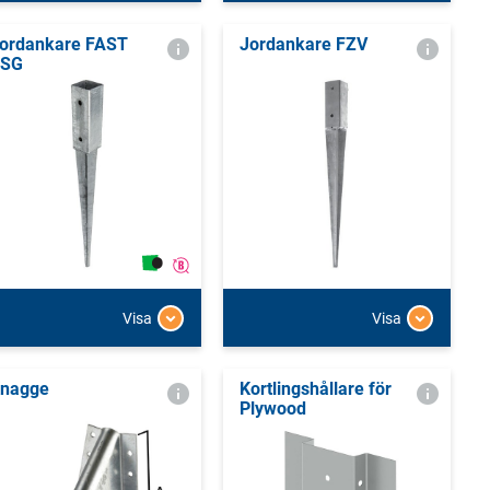
ordankare FAST
Jordankare FZV
PSG
Visa
Visa
nagge
Kortlingshållare för
Plywood