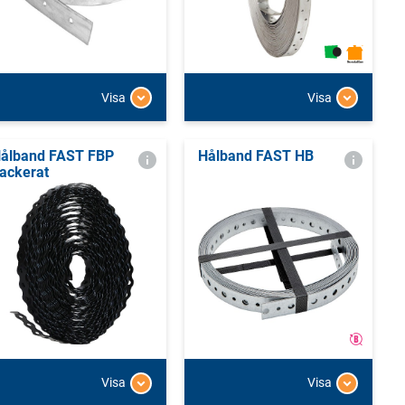
Visa
Visa
ålband FAST FBP
Hålband FAST HB
ackerat
Visa
Visa