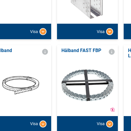
Visa
Visa
lband
Hålband FAST FBP
H
L
Visa
Visa