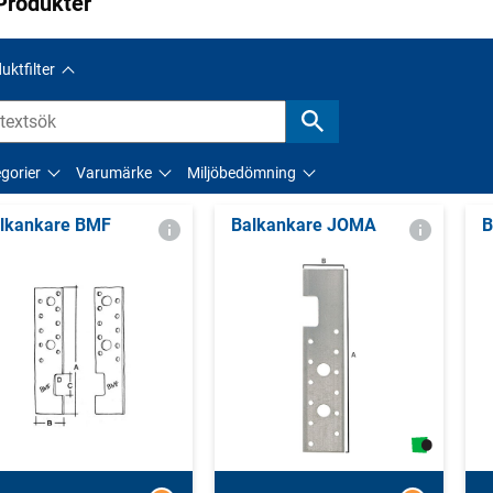
Produkter
uktfilter
gorier
Varumärke
Miljöbedömning
lkankare BMF
Balkankare JOMA
B