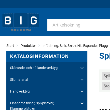
Start
Produkter
Infästning, Spik, Skruv, Nit, Expander, Plugg
Sp
KATALOGINFORMATION
Skärande- och hållande verktyg
Kate
Spi
Slipmaterial
Sto
Handverktyg
Elhandmaskiner, Spikpistoler,
Klammerpistoler