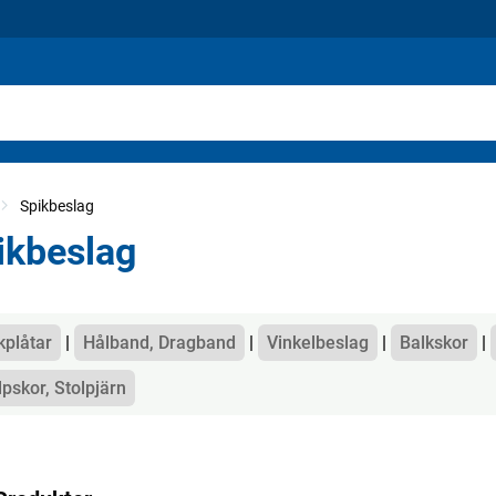
Spikbeslag
ikbeslag
gorier
kplåtar
Hålband, Dragband
Vinkelbeslag
Balkskor
lpskor, Stolpjärn