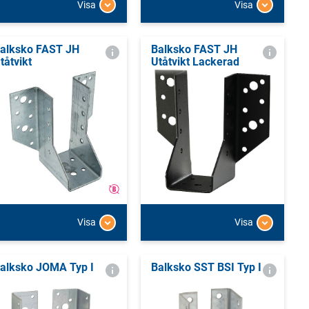
Visa
Visa
alksko FAST JH
Balksko FAST JH
tåtvikt
Utåtvikt Lackerad
Visa
Visa
alksko JOMA Typ I
Balksko SST BSI Typ I