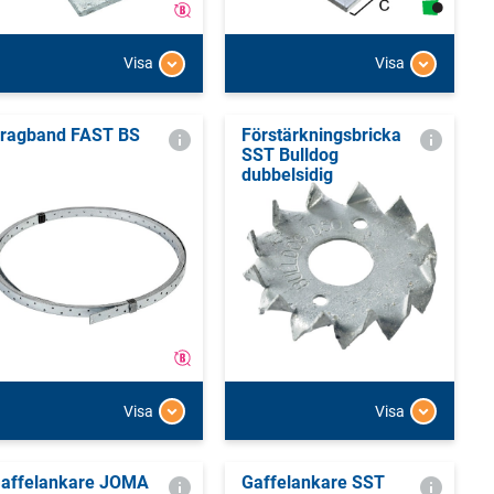
Visa
Visa
ragband FAST BS
Förstärkningsbricka
SST Bulldog
dubbelsidig
Visa
Visa
affelankare JOMA
Gaffelankare SST