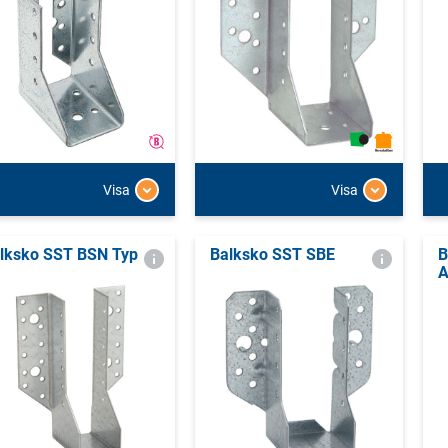
Visa
Visa
lksko SST BSN Typ
Balksko SST SBE
B