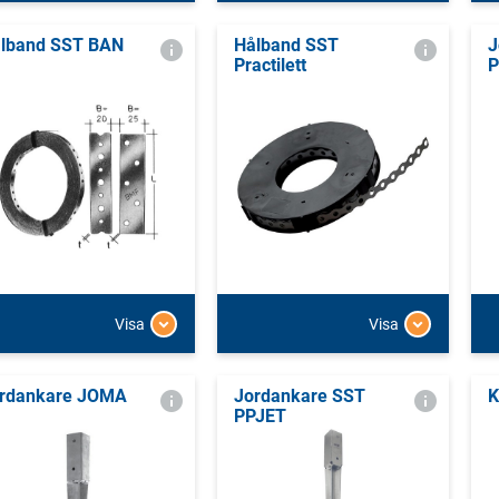
lband SST BAN
Hålband SST
J
Practilett
Visa
Visa
rdankare JOMA
Jordankare SST
K
PPJET