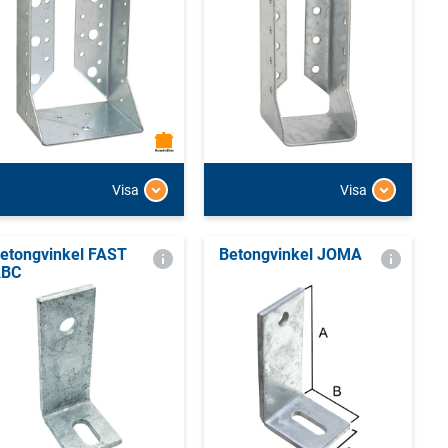
Visa
Visa
etongvinkel FAST
Betongvinkel JOMA
ABC