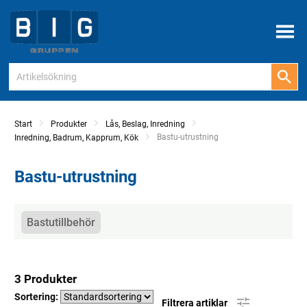
Meny
Start
Produkter
Lås, Beslag, Inredning
Current:
Bastu-utrustning
Inredning, Badrum, Kapprum, Kök
Bastu-utrustning
Kategorier
Bastutillbehör
3 Produkter
Sortering:
Filtrera artiklar