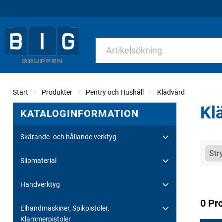
Start
Produkter
Pentry och Hushåll
Klädvård
Kl
KATALOGINFORMATION
Skärande- och hållande verktyg
Kate
Str
Slipmaterial
Handverktyg
0 Pr
Elhandmaskiner, Spikpistoler,
Klammerpistoler