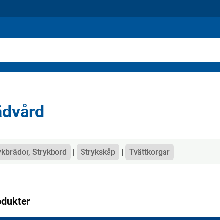
ädvård
gorier
ykbrädor, Strykbord
Strykskåp
Tvättkorgar
odukter