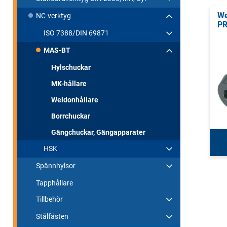
We
NC-verktyg
P
ISO 7388/DIN 69871
MAS-BT
Hylschuckar
MK-hållare
Weldonhållare
Borrchuckar
Gängchuckar, Gängapparater
HSK
Spännhylsor
Tapphållare
Tillbehör
Stålfästen