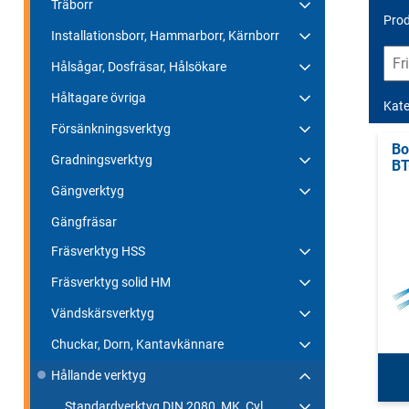
Träborr
Prod
Installationsborr, Hammarborr, Kärnborr
Hålsågar, Dosfräsar, Hålsökare
Håltagare övriga
Kate
Försänkningsverktyg
Bo
Gradningsverktyg
BT
Gängverktyg
Gängfräsar
Fräsverktyg HSS
Fräsverktyg solid HM
Vändskärsverktyg
Chuckar, Dorn, Kantavkännare
Hållande verktyg
Standardverktyg DIN 2080, MK, Cyl