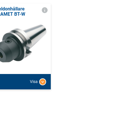
ldonhållare
RAMET BT-W
Visa