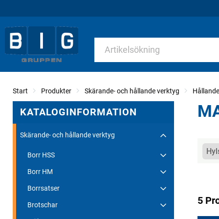
Start
Produkter
Skärande- och hållande verktyg
Hållande
MA
KATALOGINFORMATION
Skärande- och hållande verktyg
Kate
Hyl
Borr HSS
Borr HM
Borrsatser
5 Pr
Brotschar