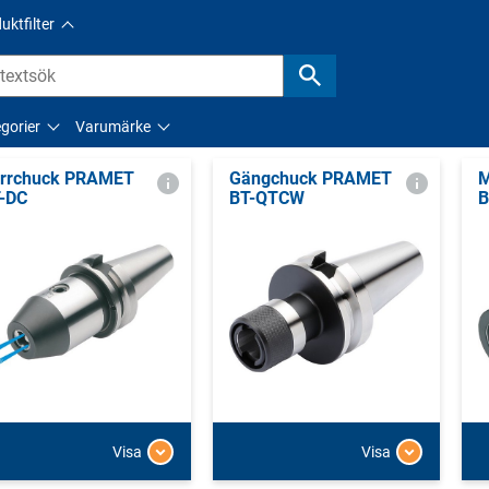
uktfilter
gorier
Varumärke
rrchuck PRAMET
Gängchuck PRAMET
M
-DC
BT-QTCW
B
Visa
Visa