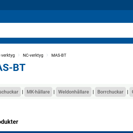
 verktyg
NC-verktyg
MAS-BT
S-BT
gorier
schuckar
MK-hållare
Weldonhållare
Borrchuckar
odukter