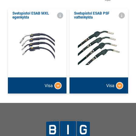
Svetspistol ESAB MXL
Svetspistol ESAB PSF
egenkylda
vattenkylda
Visa
Visa