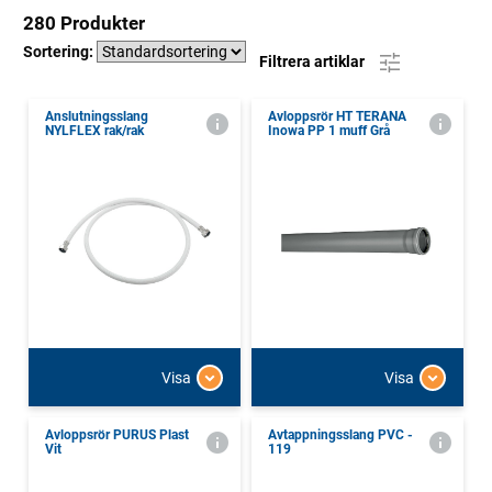
280 Produkter
Sortering:
Filtrera artiklar
Anslutningsslang
Avloppsrör HT TERANA
NYLFLEX rak/rak
Inowa PP 1 muff Grå
Visa
Visa
Avloppsrör PURUS Plast
Avtappningsslang PVC -
Vit
119