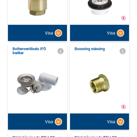
Visa
Visa
Bottenventilsats IFÖ
Bussning mässing
badkar
Visa
Visa