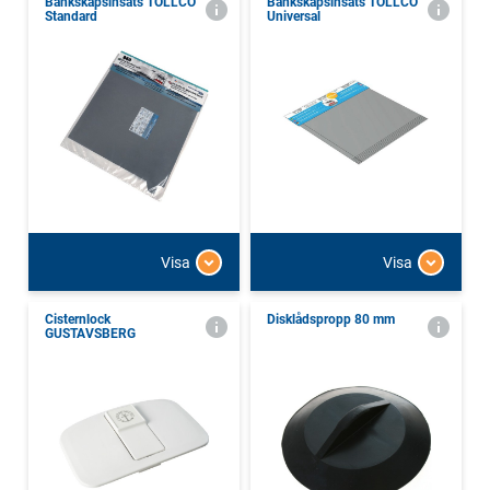
Bänkskåpsinsats TOLLCO
Bänkskåpsinsats TOLLCO
Standard
Universal
Visa
Visa
Cisternlock
Disklådspropp 80 mm
GUSTAVSBERG