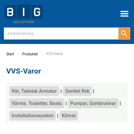
Meny
Current:
VVS-Varor
Start
Produkter
VVS-Varor
Kategorier
Rör, Teknisk Armatur
Sanitet Rsk
Värme, Toaletter, Bastu
Pumpar, Golvbrunnar
Installationssystem
Klimat