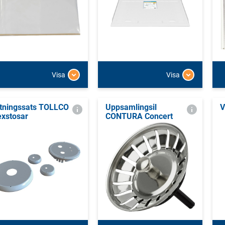
Visa
Visa
tningssats TOLLCO
Uppsamlingsil
V
exstosar
CONTURA Concert