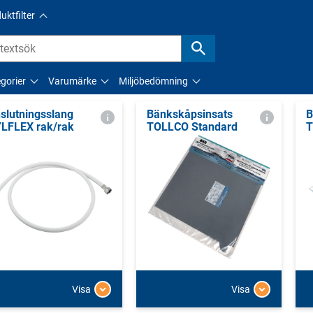
uktfilter
gorier
Varumärke
Miljöbedömning
slutningsslang
Bänkskåpsinsats
B
LFLEX rak/rak
TOLLCO Standard
T
Visa
Visa