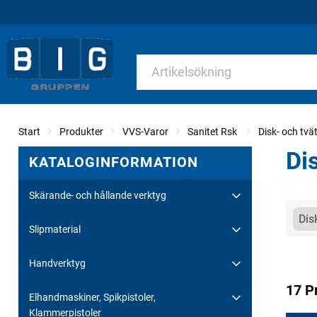
Start
Produkter
VVS-Varor
Sanitet Rsk
Disk- och tvä
Di
KATALOGINFORMATION
Skärande- och hållande verktyg
Kate
Dis
Slipmaterial
Handverktyg
17 P
Elhandmaskiner, Spikpistoler,
Klammerpistoler