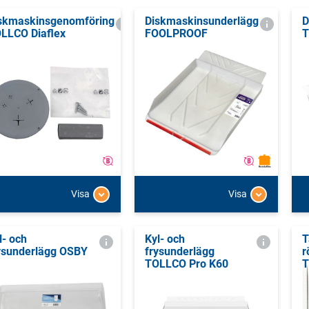
skmaskinsgenomföring
Diskmaskinsunderlägg
D
LLCO Diaflex
FOOLPROOF
T
Visa
Visa
l- och
Kyl- och
T
ysunderlägg OSBY
frysunderlägg
r
TOLLCO Pro K60
T