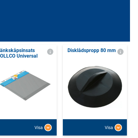
änkskåpsinsats
Disklådspropp 80 mm
OLLCO Universal
Visa
Visa