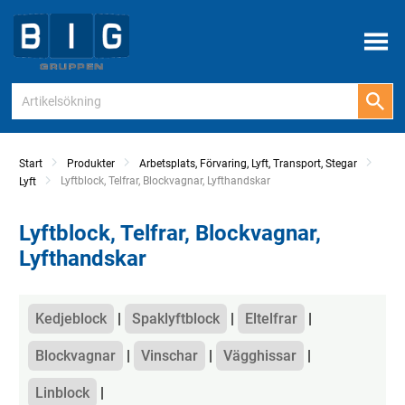
Meny
Start
Produkter
Arbetsplats, Förvaring, Lyft, Transport, Stegar
Current:
Lyftblock, Telfrar, Blockvagnar, Lyfthandskar
Lyft
Lyftblock, Telfrar, Blockvagnar,
Lyfthandskar
Kategorier
Kedjeblock
Spaklyftblock
Eltelfrar
Blockvagnar
Vinschar
Vägghissar
Linblock