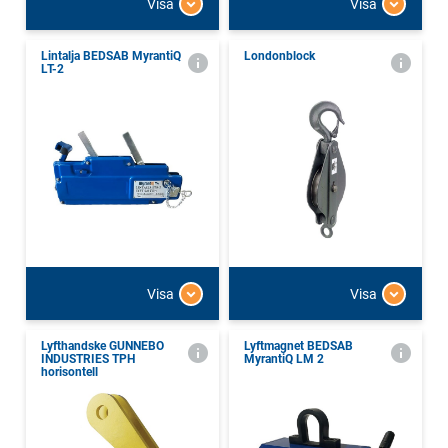
Visa
Visa
Lintalja BEDSAB MyrantiQ
Londonblock
LT-2
Visa
Visa
Lyfthandske GUNNEBO
Lyftmagnet BEDSAB
INDUSTRIES TPH
MyrantiQ LM 2
horisontell