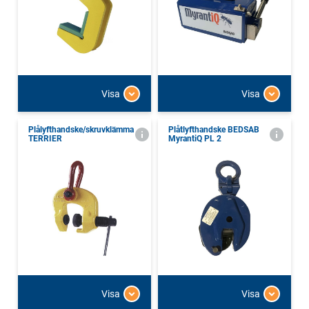
Visa
Visa
Plålyfthandske/skruvklämma
Plåtlyfthandske BEDSAB
TERRIER
MyrantiQ PL 2
Visa
Visa