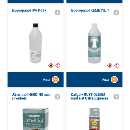
Isopropanol IPA P637
Isopropanol KEMETYL T
Visa
Visa
Järnvitriol HERDINS med
Kallgalv RUST-OLEUM
silverbets
Hard Hat Galva Expresse