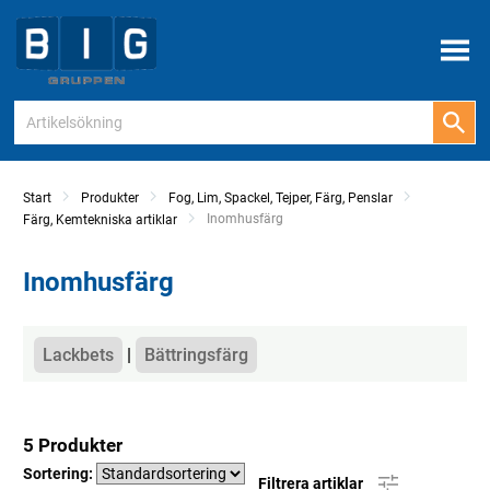
Meny
Start
Produkter
Fog, Lim, Spackel, Tejper, Färg, Penslar
Current:
Inomhusfärg
Färg, Kemtekniska artiklar
Inomhusfärg
Kategorier
Lackbets
Bättringsfärg
5 Produkter
Sortering:
Filtrera artiklar