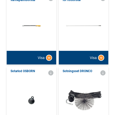
värmepannborstar
för rörborstar
Visa
Visa
Sotarlod OSBORN
Sotningsset DRONCO