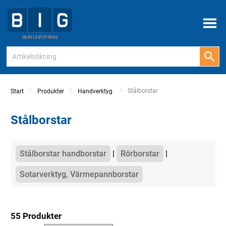
Meny
Current:
Stålborstar
Start
Produkter
Handverktyg
Stålborstar
Kategorier
Stålborstar handborstar
Rörborstar
Sotarverktyg, Värmepannborstar
55 Produkter