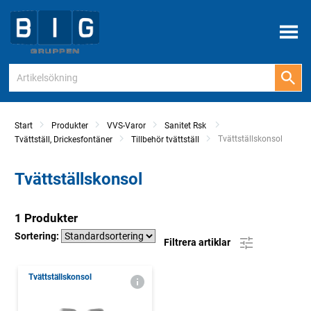
Meny
Start
Produkter
VVS-Varor
Sanitet Rsk
Current:
Tvättställskonsol
Tvättställ, Drickesfontäner
Tillbehör tvättställ
Tvättställskonsol
1 Produkter
Sortering:
Filtrera artiklar
Tvättställskonsol